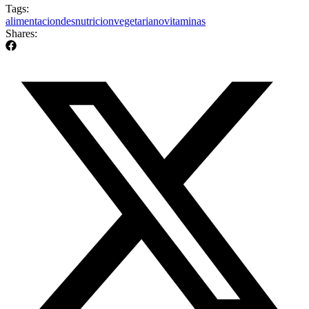
Tags:
alimentacion
desnutricion
vegetariano
vitaminas
Shares: