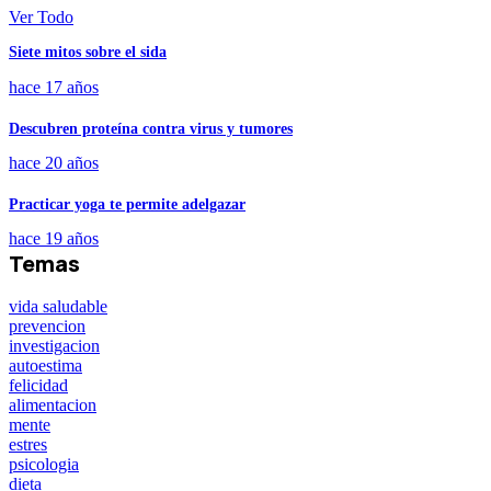
Ver Todo
Siete mitos sobre el sida
hace 17 años
Descubren proteína contra virus y tumores
hace 20 años
Practicar yoga te permite adelgazar
hace 19 años
Temas
vida saludable
prevencion
investigacion
autoestima
felicidad
alimentacion
mente
estres
psicologia
dieta