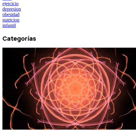
ejercicio
depresion
obesidad
nutricion
infantil
Categorías