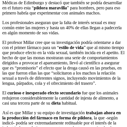
Médicas de Edimburgo y destacó que también se podría desarrollar
en el futuro esta “
píldora maravilla
” para hombres, pero para eso
primero habría que experimentar con animales machos.
Los profesionales aseguran que la falta de interés sexual es muy
común entre las mujeres y hasta un 40% de ellas llegan a padecerla
en algún momento de sus vidas.
El profesor Millar cree que su investigación podría orientarse a dar
con el primer fármaco para un “
estilo de vida
” que al mismo tiempo
que produce efecto en la vida sexual, también incida en el apetito. El
hecho de que las monas mostraran una serie de comportamientos
dirigidos a provocar el apareamiento, llevó al científico a asegurar
que es “promisorio” el efecto que la droga causó en las pruebas, en
las que fueron ellas las que “solicitaron a los machos la relación
sexual a través de diferentes signos, incluyendo movimientos de la
lengua, párpados, cola y el ofrecimiento del trasero”.
El
curioso e inesperado efecto secundario
fue que los animales
redujeron considerablemente la cantidad de injesta de alimento, a
casi una tercera parte de su
dieta
habitual.
Así es que Millar y su equipo de investigación
trabajan ahora en
la producción del fármaco en forma de píldora
, la que -según
indicó- podría ser extremadamente redituable por el interés de la