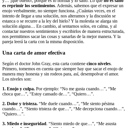
y… ¡qué bueno!, porque es lo normal y lo sano. Lo que
no es sano
es reprimir los sentimientos
. Además, sabemos que el expresar un
enojo verbalmente, no siempre funciona. ¿Cuántas veces, en el
intento de llegar a una solución, nos alteramos y la discusión se
estanca o se recurre a la ley del hielo? Y la molestia se alarga sin
solución alguna… En cambio, al sentarnos solos, en calma, y al
contactar nuestros sentimientos y escribirlos de manera estructurada,
nos permitimos sacar las cosas y sanarlas de la mejor manera. Y la
pareja leerá la carta con la misma disposición.
Una carta de amor efectiva
Según el doctor John Gray, esta carta contiene
cinco niveles
.
Primero, tomemos en cuenta que siempre hay que sacar el enojo de
manera muy honesta y sin rodeos para, así, desempolvar el amor.
Los niveles son:
1. Enojo y culpa.
Por ejemplo: “No me gusta cuando…”, “Me
choca que…”, “Estoy cansado de…”, “Quiero…”.
2. Dolor y tristeza.
“Me duele cuando…”, “Me siento pésima
cuando…”, “Siento tristeza de que…”, “Me decepciona cuando…”,
“Quiero…”.
3. Miedo e inseguridad
. “Siento miedo de que…”, “Me asusta