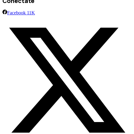
Conéctate
Facebook
11K