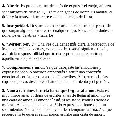
4. Ábrete.
Es probable que, después de expresar el enojo, afloren
sentimientos de tristeza. Quizá te den ganas de llorar. Es natural, el
dolor y la tristeza siempre se esconden debajo de la ira.
5. Inseguridad.
Después de expresar lo que te duele, es probable
que surjan algunos temores de cualquier tipo. Si es así, no dudes en
ponerlos en palabras y sacarlos.
6. “Perdón por…”.
Una vez que tienes más clara la perspectiva de
lo que en realidad sientes, es tiempo de pasar al siguiente nivel y
asumir la responsabilidad que te corresponde con respecto de
aquello en lo que has fallado.
7. Comprensión y amor.
Ya que trabajaste las emociones y
expresaste todo lo anterior, empezarás a sentir una conexión
emocional con la persona a quien le escribes. Al barrer todas las
capas de polvo, descubres el amor, el entendimiento y el perdón.
8. Nunca termines la carta hasta que llegues al amor.
Esto es
muy importante. Si dejas de escribir antes de llegar al amor, no es
una carta de amor. El amor ahí está, si no, no te sentirías dolida o
molesta. Así que ten paciencia. Sólo expresa con honestidad tus
sentimientos. Y el amor, si lo hay, tarde o temprano aflora. Así que
recuerda: si te quieres sentir mejor, escribe una carta de amor…