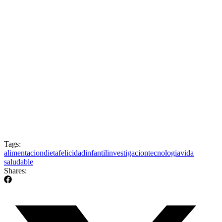
Tags:
alimentacion
dieta
felicidad
infantil
investigacion
tecnologia
vida
saludable
Shares: