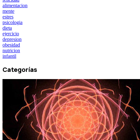
alimentacion
mente
estres
psicologia
dieta
ejercicio
depresion
obesidad
nutricion
infantil
Categorías