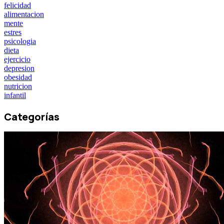
felicidad
alimentacion
mente
estres
psicologia
dieta
ejercicio
depresion
obesidad
nutricion
infantil
Categorías