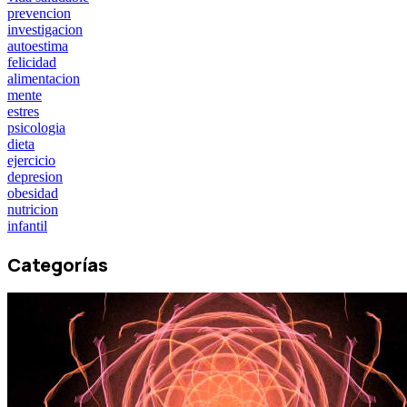
prevencion
investigacion
autoestima
felicidad
alimentacion
mente
estres
psicologia
dieta
ejercicio
depresion
obesidad
nutricion
infantil
Categorías