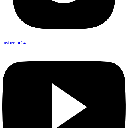
Instagram
24