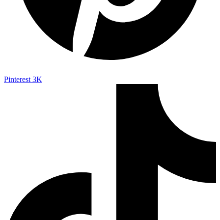
Pinterest
3K