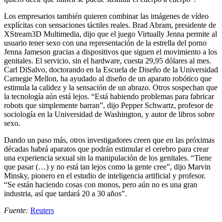
Los empresarios también quieren combinar las imágenes de vídeo
explícitas con sensaciones táctiles reales. Brad Abram, presidente de
XStream3D Multimedia, dijo que el juego Virtually Jenna permite al
usuario tener sexo con una representación de la estrella del porno
Jenna Jameson gracias a dispositivos que siguen el movimiento a los
genitales. El servicio, sin el hardware, cuesta 29,95 dólares al mes.
Carl DiSalvo, doctorando en la Escuela de Diseño de la Universidad
Carnegie Mellon, ha ayudado al diseño de un aparato robótico que
estimula la calidez y la sensación de un abrazo. Otros sospechan que
la tecnología aún está lejos. “Está habiendo problemas para fabricar
robots que simplemente barran”, dijo Pepper Schwartz, profesor de
sociología en la Universidad de Washington, y autor de libros sobre
sexo.
Dando un paso más, otros investigadores creen que en las próximas
décadas habrá aparatos que podrán estimular el cerebro para crear
una experiencia sexual sin la manipulación de los genitales. “Tiene
que pasar (…) y no está tan lejos como la gente cree”, dijo Marvin
Minsky, pionero en el estudio de inteligencia artificial y profesor.
“Se están haciendo cosas con monos, pero aún no es una gran
industria, así que tardará 20 a 30 años”.
Fuente:
Reuters