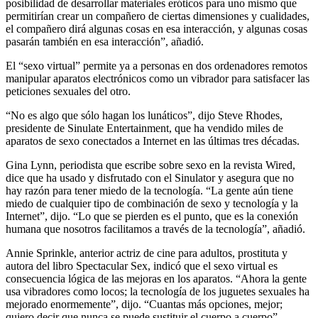
posibilidad de desarrollar materiales eróticos para uno mismo que
permitirían crear un compañero de ciertas dimensiones y cualidades,
el compañero dirá algunas cosas en esa interacción, y algunas cosas
pasarán también en esa interacción”, añadió.
El “sexo virtual” permite ya a personas en dos ordenadores remotos
manipular aparatos electrónicos como un vibrador para satisfacer las
peticiones sexuales del otro.
“No es algo que sólo hagan los lunáticos”, dijo Steve Rhodes,
presidente de Sinulate Entertainment, que ha vendido miles de
aparatos de sexo conectados a Internet en las últimas tres décadas.
Gina Lynn, periodista que escribe sobre sexo en la revista Wired,
dice que ha usado y disfrutado con el Sinulator y asegura que no
hay razón para tener miedo de la tecnología. “La gente aún tiene
miedo de cualquier tipo de combinación de sexo y tecnología y la
Internet”, dijo. “Lo que se pierden es el punto, que es la conexión
humana que nosotros facilitamos a través de la tecnología”, añadió.
Annie Sprinkle, anterior actriz de cine para adultos, prostituta y
autora del libro Spectacular Sex, indicó que el sexo virtual es
consecuencia lógica de las mejoras en los aparatos. “Ahora la gente
usa vibradores como locos; la tecnología de los juguetes sexuales ha
mejorado enormemente”, dijo. “Cuantas más opciones, mejor;
quiero decir que nunca se puede sustituir el cuerpo a cuerpo”.