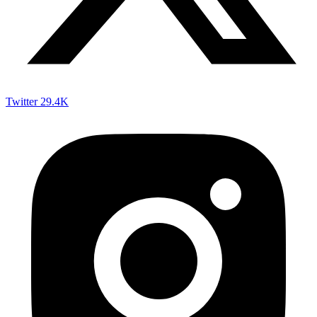
Twitter
29.4K