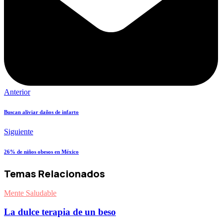
Anterior
Buscan aliviar daños de infarto
Siguiente
26% de niños obesos en México
Temas Relacionados
Mente Saludable
La dulce terapia de un beso