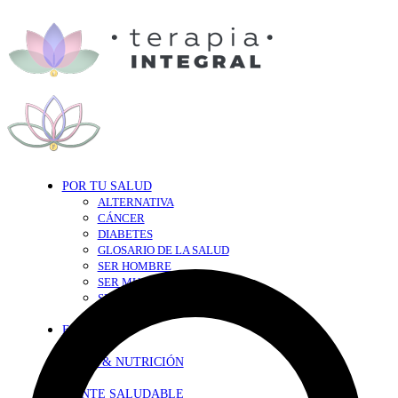
POR TU SALUD
ALTERNATIVA
CÁNCER
DIABETES
GLOSARIO DE LA SALUD
SER HOMBRE
SER MUJER
SEXY-SALUD
TU CORAZÓN
EN FORMA
DIETA & NUTRICIÓN
MENTE SALUDABLE