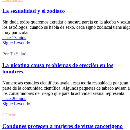
La sexualidad y el zodiaco
Sin duda todos queremos agradar a nuestra pareja en la alcoba y segú
los astrólogos, cuando se habla de sexo, cada signo zodiacal tiene alg
muy particular.
hace 13 años
Sigue Leyendo
Por Tu Salud
La nicotina causa problemas de erección en los
hombres
Numerosas estudios científicos avalan esta teoría respaldada por gran
parte de la comunidad científica. Algunos paquetes de tabaco avisan a
los consumidores del riesgo que para la actividad sexual representa
hace 20 años
Sigue Leyendo
Cáncer
Condones protegen a mujeres de virus cancerígeno