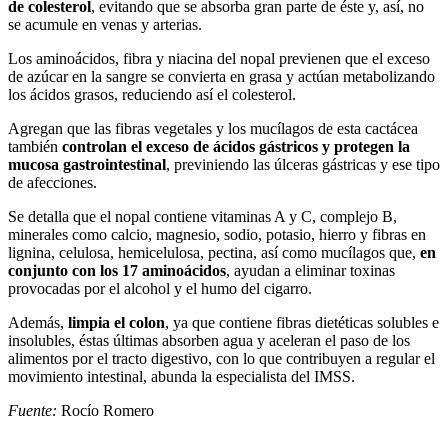
de colesterol
, evitando que se absorba gran parte de éste y, así, no
se acumule en venas y arterias.
Los aminoácidos, fibra y niacina del nopal previenen que el exceso
de azúcar en la sangre se convierta en grasa y actúan metabolizando
los ácidos grasos, reduciendo así el colesterol.
Agregan que las fibras vegetales y los mucílagos de esta cactácea
también
controlan el exceso de ácidos gástricos y protegen la
mucosa gastrointestinal
, previniendo las úlceras gástricas y ese tipo
de afecciones.
Se detalla que el nopal contiene vitaminas A y C, complejo B,
minerales como calcio, magnesio, sodio, potasio, hierro y fibras en
lignina, celulosa, hemicelulosa, pectina, así como mucílagos que,
en
conjunto con los 17 aminoácidos
, ayudan a eliminar toxinas
provocadas por el alcohol y el humo del cigarro.
Además,
limpia el colon
, ya que contiene fibras dietéticas solubles e
insolubles, éstas últimas absorben agua y aceleran el paso de los
alimentos por el tracto digestivo, con lo que contribuyen a regular el
movimiento intestinal, abunda la especialista del IMSS.
Fuente:
Rocío Romero