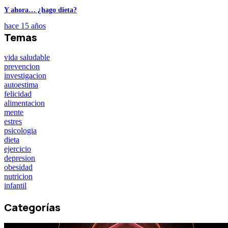
Y ahora… ¿hago dieta?
hace 15 años
Temas
vida saludable
prevencion
investigacion
autoestima
felicidad
alimentacion
mente
estres
psicologia
dieta
ejercicio
depresion
obesidad
nutricion
infantil
Categorías