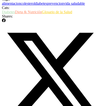
alimentacion
colesterol
diabetes
prevencion
vida saludable
Cats:
Diabetes
Dieta & Nutrición
Glosario de la Salud
Shares: