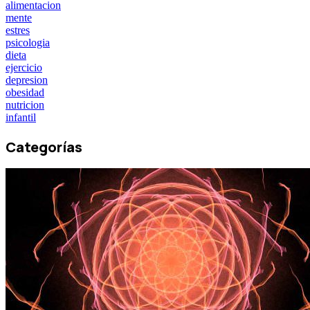
alimentacion
mente
estres
psicologia
dieta
ejercicio
depresion
obesidad
nutricion
infantil
Categorías