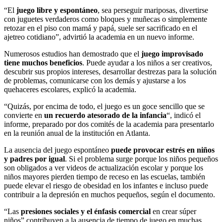
“El
juego libre y espontáneo
, sea perseguir mariposas, divertirse
con juguetes verdaderos como bloques y muñecas o simplemente
retozar en el piso con mamá y papá, suele ser sacrificado en el
ajetreo cotidiano”, advirtió la academia en un nuevo informe.
Numerosos estudios han demostrado que el
juego improvisado
tiene muchos beneficios
. Puede ayudar a los niños a ser creativos,
descubrir sus propios intereses, desarrollar destrezas para la solución
de problemas, comunicarse con los demás y ajustarse a los
quehaceres escolares, explicó la academia.
“Quizás, por encima de todo, el juego es un goce sencillo que se
convierte en
un recuerdo atesorado de la infancia
“, indicó el
informe, preparado por dos comités de la academia para presentarlo
en la reunión anual de la institución en Atlanta.
La ausencia del juego espontáneo
puede provocar estrés en niños
y padres por igual
. Si el problema surge porque los niños pequeños
son obligados a ver videos de actualización escolar y porque los
niños mayores pierden tiempo de receso en las escuelas, también
puede elevar el riesgo de obesidad en los infantes e incluso puede
contribuir a la depresión en muchos pequeños, según el documento.
“Las
presiones sociales y el énfasis comercial
en crear súper
niños” contribuyen a la ausencia de tiempo de juego en muchas