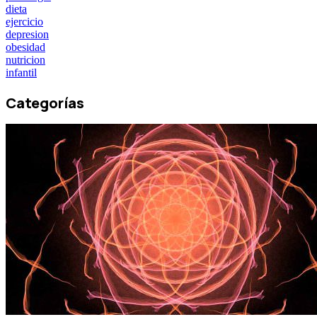
dieta
ejercicio
depresion
obesidad
nutricion
infantil
Categorías