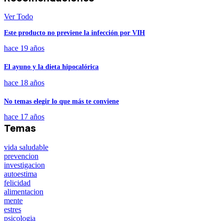
Ver Todo
Este producto no previene la infección por VIH
hace 19 años
El ayuno y la dieta hipocalórica
hace 18 años
No temas elegir lo que más te conviene
hace 17 años
Temas
vida saludable
prevencion
investigacion
autoestima
felicidad
alimentacion
mente
estres
psicologia