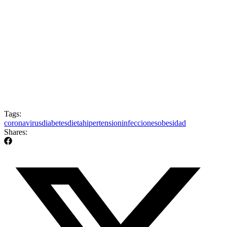
Tags:
coronavirus
diabetes
dieta
hipertension
infecciones
obesidad
Shares: