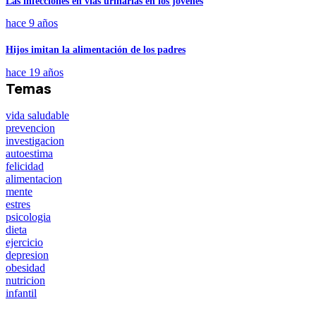
Las infecciones en vías urinarias en los jóvenes
hace 9 años
Hijos imitan la alimentación de los padres
hace 19 años
Temas
vida saludable
prevencion
investigacion
autoestima
felicidad
alimentacion
mente
estres
psicologia
dieta
ejercicio
depresion
obesidad
nutricion
infantil