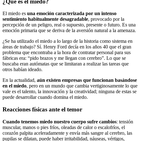
¿Qué es el miedo?
El miedo es
una emoción caracterizada por un intenso
sentimiento habitualmente desagradable
, provocado por la
percepción de un peligro, real o supuesto, presente o futuro. Es una
emoción primaria que se deriva de la aversión natural a la amenaza.
¿Se ha utilizado el miedo a lo largo de la historia como sistema en
áreas de trabajo? Sí. Henry Ford decía en los años 40 que el gran
problema que encontraba a la hora de contratar personal para sus
fábricas era: “pido brazos y me llegan con cerebro”. Lo que se
buscaba eran autómatas que se limitaran a realizar las tareas que
otros habían ideado.
En la actualidad,
aún existen empresas que funcionan basándose
en el miedo
, pero en un mundo que cambia vertiginosamente lo que
vale es el talento, la innovación y la creatividad; ninguna de estas se
puede desarrollar cuando domina el miedo.
Reacciones físicas ante el temor
Cuando tenemos miedo nuestro cuerpo sufre cambios
: tensión
muscular, manos o pies fríos, oleadas de calor o escalofríos, el
corazón palpita aceleradamente y envía más sangre al cerebro, las
pupilas se dilatan, puede haber irritabilidad, náuseas, vértigos,